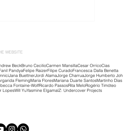
HE WEBSITE
ndrew Beck
Bruno Cecilio
Carmen Mansilla
Cesar Orrico
Cias
Fanil Pandya
Felipe Raizer
Filipe Curado
Francesca Dalla Benetta
nnici
Jana Buettner
Jordi Alama
Jorge Charrua
Jorge Humberto Joh
rgarida Fleming
Maria Flores
Mariana Duarte Santos
Martinho Dias
becca Fontaine-Wolf
Ricardo Passos
Rita Melo
Rogério Timóteo
er Lopes
Will Yu
Yasmine Elgamal
Z: Undercover Projects