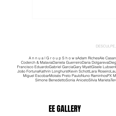
DESCULPE,
A n n u a l G r o u p S h o w s
Adam Riches
Ale Casa
Coderch & Malavia
Daniela Guerreiro
Daria Dolgareva
Dieg
Francisco Eduardo
Gabriel Garcia
Gary Myatt
Gisele Lubsen
João Fortuna
Kathrin Longhurst
Kevin Schott
Lara Roseiro
Lau
Miguel Escobar
Moisés Preto Paulo
Nuno Raminhos
PX M
Simone Benedetto
Sonia Aniceto
Sílvia Marieta
Ter
EE GALLERY