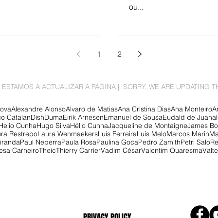
ou...
1
2
 ESTAMOS A ACTUALIZAR A PÁGINA | SORRY, WE ARE UPDATING T
nova
Alexandre Alonso
Alvaro de Matias
Ana Cristina Dias
Ana Monteiro
A
o Catalan
Dish
Duma
Eirik Arnesen
Emanuel de Sousa
Eudald de Juana
Helio Cunha
Hugo Silva
Hélio Cunha
Jacqueline de Montaigne
James Bo
ra Restrepo
Laura Wenmaekers
Luís Ferreira
Luís Melo
Marcos Marin
Ma
iranda
Paul Neberra
Paula Rosa
Paulina Goca
Pedro Zamith
Petri Salo
Re
esa Carneiro
Theic
Thierry Carrier
Vadim César
Valentim Quaresma
Valt
PRIVACY POLICY