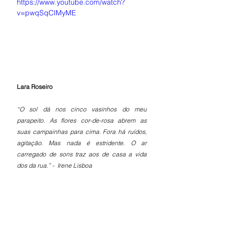
https://www.youtube.com/watch?
v=pwqSqCIMyME
Lara Roseiro
“O sol dá nos cinco vasinhos do meu 
parapeito. As flores cor-de-rosa abrem as 
suas campainhas para cima. Fora há ruídos, 
agitação. Mas nada é estridente. O ar 
carregado de sons traz aos de casa a vida 
dos da rua.” -  Irene Lisboa 