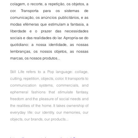
colagem, o recorte, a repetição, os objetos, a 
cor. Transporta para os sistemas de 
comunicação, os anúncios publicitários, e as 
modas efémeras que estimulam a fantasia, a 
liberdade e o prazer das necessidades 
sociais e das realidades do lar. Apropria-se do 
quotidiano: a nossa identidade, as nossas 
lembranças, os nossos objetos, as nossas 
marcas, os nossos produtos... 
Still Life refers to a Pop language: collage, 
cutting, repetition, objects, color. It transports to 
communication systems, commercials, and 
ephemeral fashions that stimulate fantasy, 
freedom and the pleasure of social needs and 
the realities of the home. It takes ownership of 
everyday life: our identity, our memories, our 
objects, our brands, our products...