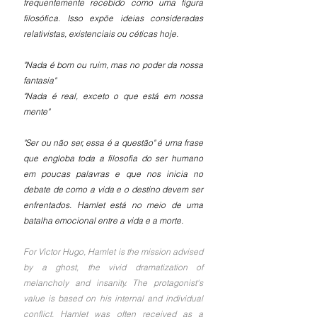
frequentemente recebido como uma figura 
filosófica. Isso expõe ideias consideradas 
relativistas, existenciais ou céticas hoje.
"Nada é bom ou ruim, mas no poder da nossa 
fantasia"
"Nada é real, exceto o que está em nossa 
mente"
"Ser ou não ser, essa é a questão" é uma frase 
que engloba toda a filosofia do ser humano 
em poucas palavras e que nos inicia no 
debate de como a vida e o destino devem ser 
enfrentados. Hamlet está no meio de uma 
batalha emocional entre a vida e a morte.
For Victor Hugo, Hamlet is the mission advised 
by a ghost, the vivid dramatization of 
melancholy and insanity. The protagonist's 
value is based on his internal and individual 
conflict. Hamlet was often received as a 