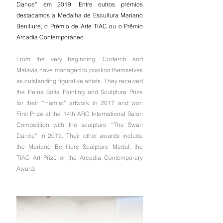
Dance” em 2019. Entre outros prémios 
destacamos a Medalha de Escultura Mariano 
Benlliure, o Prêmio de Arte TIAC ou o Prêmio 
Arcadia Contemporâneo.
From the very beginning, Coderch and 
Malavia have managed to position themselves 
as outstanding figurative artists. They received 
the Reina Sofía Painting and Sculpture Prize 
for their “Hamlet” artwork in 2017 and won 
First Prize at the 14th ARC International Salon 
Competition with the sculpture “The Swan 
Dance” in 2019. Their other awards include 
the Mariano Benlliure Sculpture Medal, the 
TIAC Art Prize or the Arcadia Contemporary 
Award.