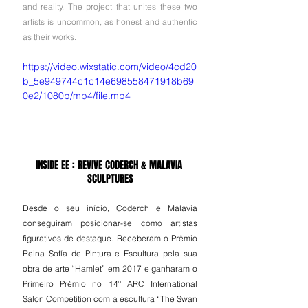
and reality. The project that unites these two 
artists is uncommon, as honest and authentic 
as their works.
https://video.wixstatic.com/video/4cd20
b_5e949744c1c14e698558471918b69
0e2/1080p/mp4/file.mp4
INSIDE EE : REVIVE CODERCH & MALAVIA 
SCULPTURES
Desde o seu início, Coderch e Malavia 
conseguiram posicionar-se como artistas 
figurativos de destaque. Receberam o Prêmio 
Reina Sofía de Pintura e Escultura pela sua 
obra de arte “Hamlet” em 2017 e ganharam o 
Primeiro Prémio no 14º ARC International 
Salon Competition com a escultura “The Swan 