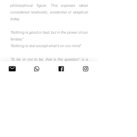
philosophical figure. This exposes ideas 
considered relativistic, existential or skeptical 
today.
"Nothing is good or bad, but in the power of our 
fantasy"
"Nothing is real except what's on our mind"
"To be or not to be, that is the question" is a 
phrase that encompasses the entire 
philosophy of the human being in a few words 
and that initiates us in the debate of how life 
and destiny should be faced. Hamlet is in the 
midst of an emotional battle between life and 
death
.
Joan Coderch & Javier Malavia