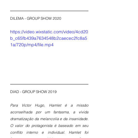
DILEMA - GROUP SHOW 2020
https://video.wixstatic.com/video/4cd20
b_c65fb439a7634548b2caecec2fc8a5
1a/720p/mp4/file.mp4
DIAD - GROUP SHOW 2019
Para Victor Hugo, Hamlet é a missão 
aconselhada por um fantasma, a vívida 
dramatização da melancolia e da insanidade. 
O valor do protagonista é baseado em seu 
conflito interno e individual. Hamlet foi 