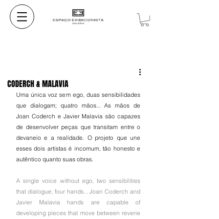
CODERCH & MALAVIA
Uma única voz sem ego, duas sensibilidades 
que dialogam; quatro mãos... As mãos de 
Joan Coderch e Javier Malavia são capazes 
de desenvolver peças que transitam entre o 
devaneio e a realidade. O projeto que une 
esses dois artistas é incomum, tão honesto e 
autêntico quanto suas obras.
A single voice without ego, two sensibilities 
that dialogue; four hands... Joan Coderch and 
Javier Malavia hands are capable of 
developing pieces that move between reverie 