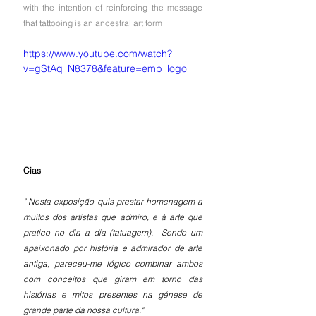
with the intention of reinforcing the message 
that tattooing is an ancestral art form
https://www.youtube.com/watch?
v=gStAq_N8378&feature=emb_logo
Cias
" Nesta exposição quis prestar homenagem a 
muitos dos artistas que admiro, e à arte que 
pratico no dia a dia (tatuagem).  Sendo um 
apaixonado por história e admirador de arte 
antiga, pareceu-me lógico combinar ambos 
com conceitos que giram em torno das 
histórias e mitos presentes na génese de 
grande parte da nossa cultura."