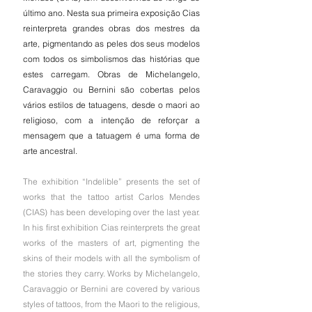
último ano. Nesta sua primeira exposição Cias 
reinterpreta grandes obras dos mestres da 
arte, pigmentando as peles dos seus modelos 
com todos os simbolismos das histórias que 
estes carregam. Obras de Michelangelo, 
Caravaggio ou Bernini são cobertas pelos 
vários estilos de tatuagens, desde o maori ao 
religioso, com a intenção de reforçar a 
mensagem que a tatuagem é uma forma de 
arte ancestral.
The exhibition “Indelible” presents the set of 
works that the tattoo artist Carlos Mendes 
(CIAS) has been developing over the last year. 
In his first exhibition Cias reinterprets the great 
works of the masters of art, pigmenting the 
skins of their models with all the symbolism of 
the stories they carry. Works by Michelangelo, 
Caravaggio or Bernini are covered by various 
styles of tattoos, from the Maori to the religious, 