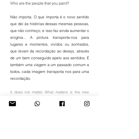
Who are the people that you paint?
Não importa. O que importa é o novo sentido 
que dei às histórias dessas mesmas pessoas, 
que não conheço, e isso faz ainda aumentar o 
enigma... A pintura transporta-nos para 
lugares e momentos, vividos ou sonhados, 
que levam da recordação ao desejo, através 
de um bem conseguido apelo aos sentidos. É 
também uma viagem a um passado comum a 
todos, cada imagem transporta nos para uma 
recordação.
It does not matter. What matters is the new 
meaning I gave to the stories of these same 
people, whom I do not know, and that adds to 
the enigma... Painting transports us to places 
and moments, lived or dreamed, that lead from 
remembrance to desire, through a successful 
appeal to the senses. It is also a journey to a 