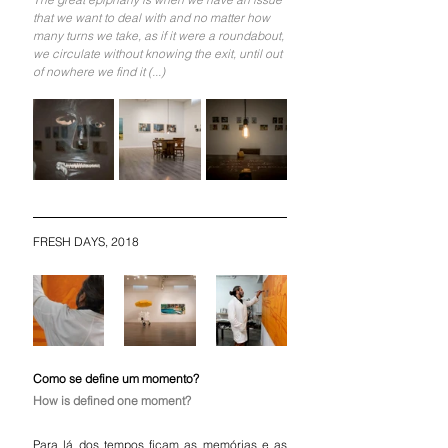
that we want to deal with and no matter how 
many turns we take, as if it were a roundabout, 
we circulate without knowing the exit, until out 
of nowhere we find it (...)
FRESH DAYS, 2018
Como se define um momento?
How is defined one moment?
Para lá dos tempos ficam as memórias e as 