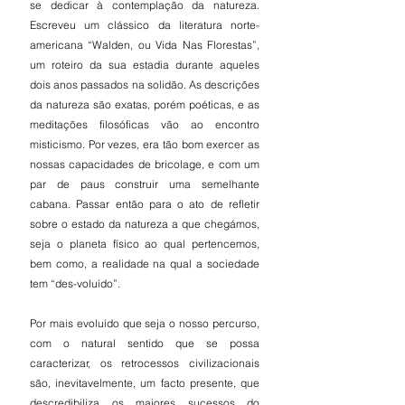
se dedicar à contemplação da natureza. 
Escreveu um clássico da literatura norte-
americana “Walden, ou Vida Nas Florestas”, 
um roteiro da sua estadia durante aqueles 
dois anos passados na solidão. As descrições 
da natureza são exatas, porém poéticas, e as 
meditações filosóficas vão ao encontro 
misticismo. Por vezes, era tão bom exercer as 
nossas capacidades de bricolage, e com um 
par de paus construir uma semelhante 
cabana. Passar então para o ato de refletir 
sobre o estado da natureza a que chegámos, 
seja o planeta físico ao qual pertencemos, 
bem como, a realidade na qual a sociedade 
tem “des-voluído”.
Por mais evoluído que seja o nosso percurso, 
com o natural sentido que se possa 
caracterizar, os retrocessos civilizacionais 
são, inevitavelmente, um facto presente, que 
descredibiliza os maiores sucessos do 