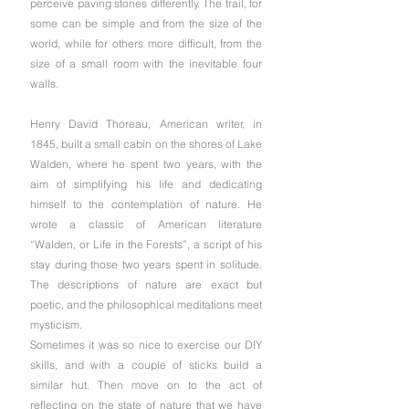
perceive paving stones differently. The trail, for 
some can be simple and from the size of the 
world, while for others more difficult, from the 
size of a small room with the inevitable four 
walls.
Henry David Thoreau, American writer, in 
1845, built a small cabin on the shores of Lake 
Walden, where he spent two years, with the 
aim of simplifying his life and dedicating 
himself to the contemplation of nature. He 
wrote a classic of American literature 
“Walden, or Life in the Forests”, a script of his 
stay during those two years spent in solitude. 
The descriptions of nature are exact but 
poetic, and the philosophical meditations meet 
mysticism.
Sometimes it was so nice to exercise our DIY 
skills, and with a couple of sticks build a 
similar hut. Then move on to the act of 
reflecting on the state of nature that we have 