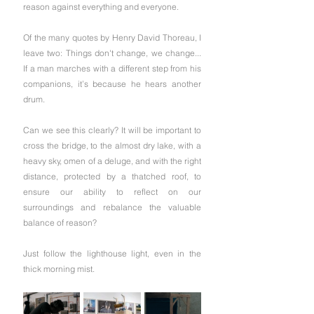
reason against everything and everyone.
Of the many quotes by Henry David Thoreau, I 
leave two: Things don't change, we change... 
If a man marches with a different step from his 
companions, it’s because he hears another 
drum.
Can we see this clearly? It will be important to 
cross the bridge, to the almost dry lake, with a 
heavy sky, omen of a deluge, and with the right 
distance, protected by a thatched roof, to 
ensure our ability to reflect on our 
surroundings and rebalance the valuable 
balance of reason?
Just follow the lighthouse light, even in the 
thick morning mist.