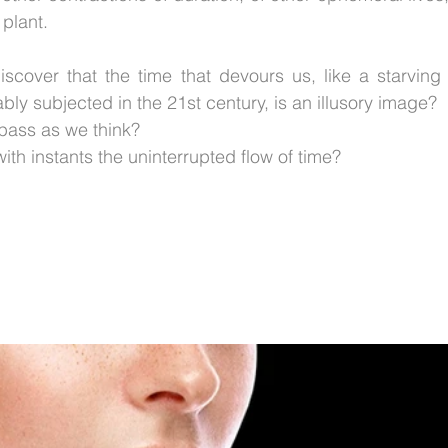
 plant.
discover that the time that devours us, like a starving
bly subjected in the 21st century, is an illusory image?
 pass as we think?
ith instants the uninterrupted flow of time?