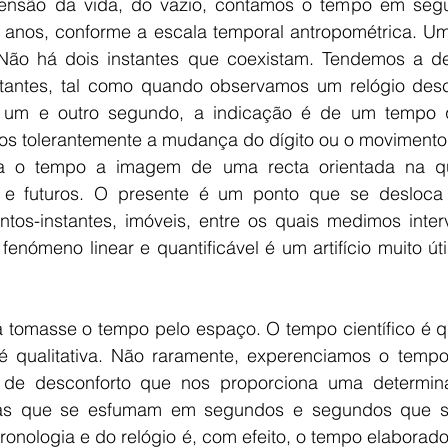
ensão da vida, do vazio, contamos o tempo em segun
 anos, conforme a escala temporal antropométrica. Um i
o. Não há dois instantes que coexistam. Tendemos a de
instantes, tal como quando observamos um relógio des
e um e outro segundo, a indicação é de um tempo 
 tolerantemente a mudança do dígito ou o movimento 
a o tempo a imagem de uma recta orientada na qua
 e futuros. O presente é um ponto que se desloca s
tos-instantes, imóveis, entre os quais medimos inter
enómeno linear e quantificável é um artifício muito úti
 tomasse o tempo pelo espaço. O tempo científico é qua
 qualitativa. Não raramente, experenciamos o tempo
de desconforto que nos proporciona uma determinad
ras que se esfumam em segundos e segundos que se
onologia e do relógio é, com efeito, o tempo elaborado