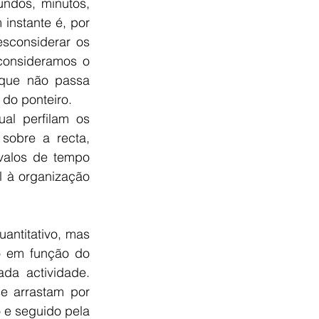
dos, minutos, 
nstante é, por 
sconsiderar os 
consideramos o 
que não passa 
do ponteiro.
l perfilam os 
obre a recta, 
valos de tempo 
l à organização 
ntitativo, mas 
 em função do 
a actividade. 
 arrastam por 
 e seguido pela 