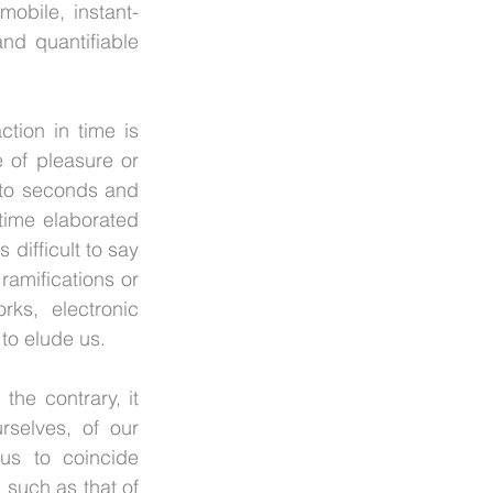
mobile, instant-
d quantifiable 
ction in time is 
 of pleasure or 
nto seconds and 
time elaborated 
difficult to say 
mifications or 
ks, electronic 
to elude us.
he contrary, it 
selves, of our 
us to coincide 
 such as that of 