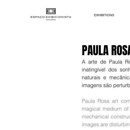
EXHIBITIONS
PAULA ROS
A arte de Paula R
inatingível dos so
naturais e mecânic
imagens são pertur
Paula Rosa art com
magical medium of 
mechanical construct
images are disturbin