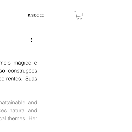
INSIDE EE
meio mágico e 
o construções 
orrentes. Suas 
attainable and 
es natural and 
cal themes. Her 