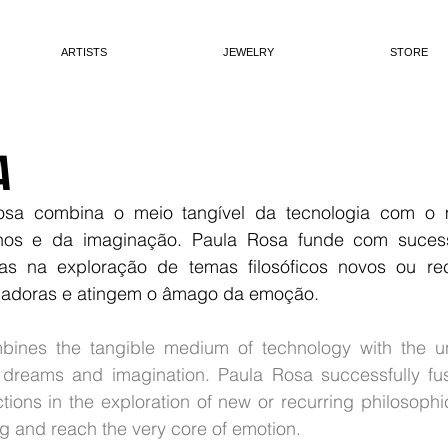
ARTISTS
JEWELRY
STORE
A
osa combina o meio tangível da tecnologia com o 
nhos e da imaginação. Paula Rosa funde com sucess
as na exploração de temas filosóficos novos ou rec
badoras e atingem o âmago da emoção.
bines the tangible medium of technology with the un
dreams and imagination. Paula Rosa successfully fus
ions in the exploration of new or recurring philosophi
g and reach the very core of emotion.