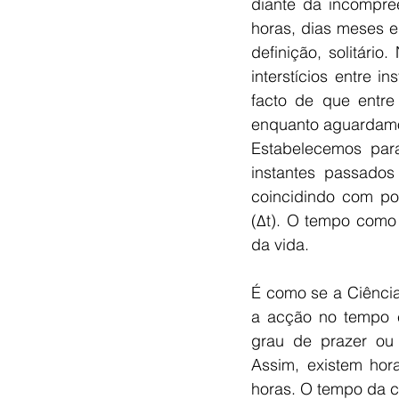
diante da incompre
horas, dias meses e
definição, solitári
interstícios entre 
facto de que entr
enquanto aguardamos
Estabelecemos par
instantes passados
coincidindo com pon
(Δt). O tempo como f
da vida. 
É como se a Ciência
a acção no tempo é
grau de prazer ou 
Assim, existem ho
horas. O tempo da cr