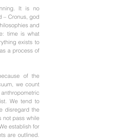
ing. It is no 
d – Cronus, god 
Philosophies and 
e: time is what 
ything exists to 
as a process of 
ecause of the 
acuum, we count 
 anthropometric 
ist. We tend to 
 disregard the 
 not pass while 
We establish for 
s are outlined. 